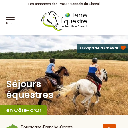
Séjours
équestres
Les annonces des Professionnels du Cheval
MENU
Escapade à Cheval
Séjours
équestres
en Côte-d’Or
Bourgogne-Franche-Comté