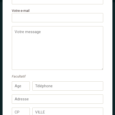
Votre e-mail
Centre Équestre des Bauges
Contact
Randonnée 2 jours au
coeur du parc naturel des
Bauges
Auvergne-Rhône-Alpes
SAVOIE
※ PNR du Massif des Bauges
Facultatif
2 jours
1 nuit
2 jours à cheval
/
/
295 €
Randonnée équestre
dès
par personne
Adultes/Familles de 12 à 99 ans*
A l'aise aux 3 allures