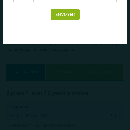
Le centre Equestre des Bauges est labélisé centre de
Tourisme Equestre, il se situe sur le massif des Bauges,
ENVOYER
proche des frontières Italiennes et Suisse entre Aix les bains
et Annecy .
Les Bauges sont un massif ouvert de toute part et facile à
pénétrer. Il conserve un caractère assez rustique avec des
villages peu touchés par des constructions nouvelles ce qui
donne l’image des vieux pays alpins
DATES & PRIX
PROGRAMME
INFOS PRATIQUES
2 jours / 1 nuit / 2 jours à cheval
En groupe
Du 12 au 13 sept. 2026
310 €
(Si départ garanti : sauf cas de force majeure)