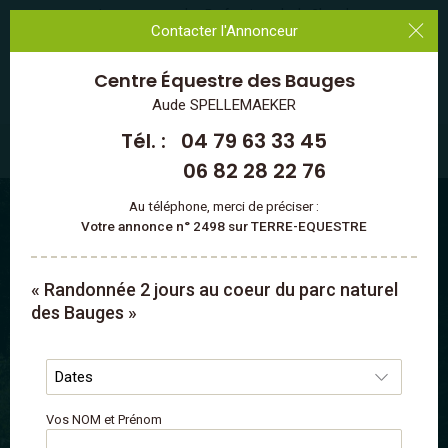
Les annonces des Professionnels du Cheval
Contacter l'Annonceur
Centre Équestre
des Bauges
MENU
Aude SPELLEMAEKER
Tél. :
04 79 63 33 45
Vacances à cheval en France
/
Auvergne-Rhône-Alpes
/
Savoie
/
※ PNR du
Massif des Bauges
06 82 28 22 76
Au téléphone, merci de préciser :
Votre annonce n° 2498 sur TERRE-EQUESTRE
« Randonnée 2 jours au coeur du parc naturel
des Bauges »
Vos NOM et Prénom
6 PHOTOS