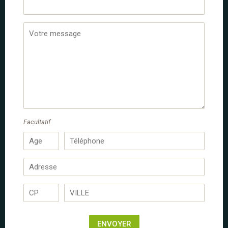
Le Sud à Cheval
Contact
Week-ends à cheval en
Luberon, Provence 2 ou 3 jours
Provence-Alpes-Côte d'Azur
VAUCLUSE
Facultatif
Du 21 au 22 juin 2025
2 jours
1 nuit
2 jours à cheval
/
/
335 €
Randonnée équestre
dès
par personne
Adultes dès 18 ans
A l'aise aux 3 allures
le temps d'un week-end de 2 jours (ou 3 ), Le Sud à Cheval
vous propose ses randonnées itinérantes et 3 circuits
ENVOYER