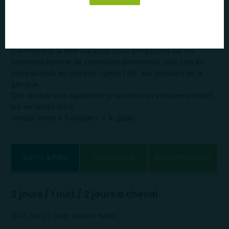
différents.
C'est entre la vallée de la Durance et le petit Lubéron, au
cœur d'une Provence authentique, que nous randonnerons
entre vignes, oliviers, amandiers, nous longerons et
traverserons la belle Durance, nous grimperons sur les
sommets admirer de splendides panoramas, tout cela au
soleil du midi, au son des cigales l'été, aux senteurs de la
garrigue…
Ces randos sont également proposées en semaine pendant
les vacances d'été.
Groupe limité à 3 cavaliers + le guide.
DATES & PRIX
PROGRAMME
INFOS PRATIQUES
2 jours / 1 nuit / 2 jours à cheval
Ou 3 jours,2 nuits suivant dates