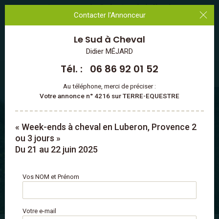
Les annonces des Professionnels du Cheval
Contacter l'Annonceur
Le Sud à Cheval
MENU
Didier MÉJARD
Tél. :
06 86 92 01 52
Vacances à cheval en France
/
Provence-Alpes-Côte d'Azur
/
Vaucluse
/
※ Luberon
Au téléphone, merci de préciser :
Votre annonce n° 4216 sur TERRE-EQUESTRE
« Week-ends à cheval en Luberon, Provence 2
ou 3 jours »
Du 21 au 22 juin 2025
Vos NOM et Prénom
5 PHOTOS
VIDÉO
Votre e-mail