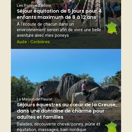
Les Poneys d'Adèle
Séjour équitation de 5 jours pour 4
enfants maximum de 8 à 12 ans
A l'écoute de chacun dans un
environnement serein afin de vivre une belle
aventure avec mes poneys
Aude - Corbières
La Maison de Fleurat
Séjours équestres au cœur de la Creuse,
dans une domaine de charme pour
adultes et familles
Balades, découverte cheval/poney, jeûne et
équitation, massages, bain nordique...