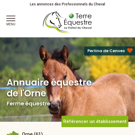
Annuaire équestre
Les annonces des Professionnels du Cheval
de l'Orne
Ferme équestre
MENU
Perlina de Cenves
Annuaire équestre
de l'Orne
Ferme équestre
Référencer un établissement
Orne (61)