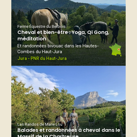
Ferme Équestre du Berbois
Cheval et bien-être : Yoga, Qi Gong,
méditation
Et randonnées bivouac dans les Hautes-
Combes du Haut-Jura
Jura - PNR du Haut-Jura
Les Randos de Marie Lou
Balades et randonnées à cheval dans le
Massif de la Chartreuse