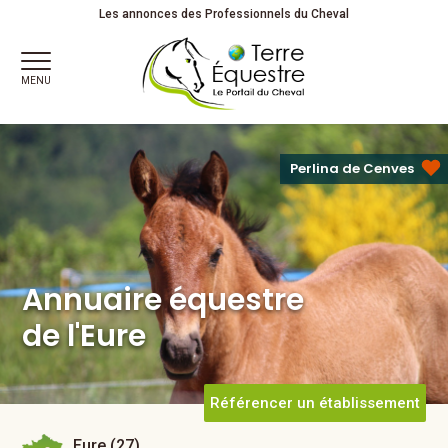
Annuaire équestre
Les annonces des Professionnels du Cheval
de l'Eure
MENU
Perlina de Cenves
Annuaire équestre
de l'Eure
Référencer un établissement
Eure (27)