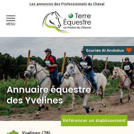
Annuaire équestre
Les annonces des Professionnels du Cheval
des Yvelines
MENU
Ecuries Al Andalus
Annuaire équestre
des Yvelines
Référencer un établissement
Yvelines (78)