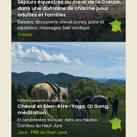
Séjours équestres au cœur de la Creuse,
dans une domaine de charme pour
adultes et familles
Balades, découverte cheval/poney, jeûne et
équitation, massages, bain nordique...
Creuse
Ferme Équestre du Berbois
Cheval et bien-être : Yoga, Qi Gong,
méditation
Et randonnées bivouac dans les Hautes-
Combes du Haut-Jura
Jura - PNR du Haut-Jura