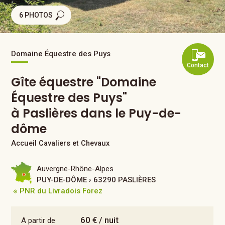
6 PHOTOS
Domaine Équestre des Puys
Contact
Gîte équestre "Domaine
Équestre des Puys"
à Paslières dans le Puy-de-
dôme
Accueil Cavaliers et Chevaux
Auvergne-Rhône-Alpes
PUY-DE-DÔME › 63290 PASLIÈRES
※ PNR du Livradois Forez
60 € / nuit
A partir de