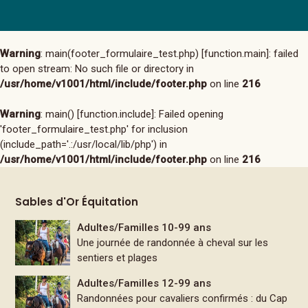
Warning
: main(footer_formulaire_test.php) [
function.main
]: failed
to open stream: No such file or directory in
/usr/home/v1001/html/include/footer.php
on line
216
Warning
: main() [
function.include
]: Failed opening
'footer_formulaire_test.php' for inclusion
(include_path='.:/usr/local/lib/php') in
/usr/home/v1001/html/include/footer.php
on line
216
Sables d'Or Équitation
Adultes/Familles 10-99 ans
Une journée de randonnée à cheval sur les
sentiers et plages
Adultes/Familles 12-99 ans
Randonnées pour cavaliers confirmés : du Cap