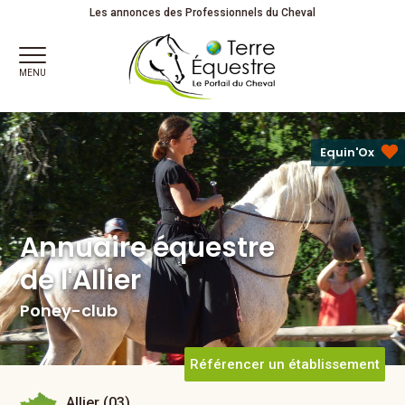
Annuaire équestre
Les annonces des Professionnels du Cheval
de l'Allier
Poney-club
MENU
Equin'Ox
Annuaire équestre
de l'Allier
Poney-club
Référencer un établissement
Allier (03)