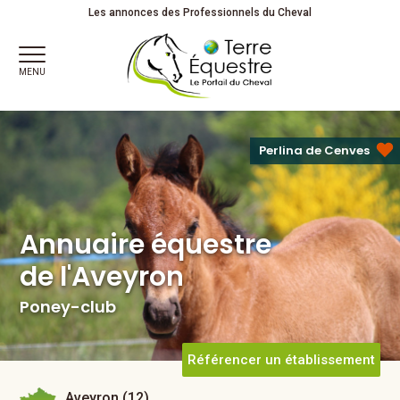
Annuaire équestre
Les annonces des Professionnels du Cheval
de l'Aveyron
Poney-club
MENU
Perlina de Cenves
Annuaire équestre
de l'Aveyron
Poney-club
Référencer un établissement
Aveyron (12)