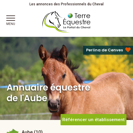
Annuaire équestre
Les annonces des Professionnels du Cheval
de l'Aube
MENU
Perlina de Cenves
Annuaire équestre
de l'Aube
Référencer un établissement
Aube (10)