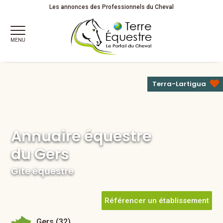
Annuaire équestre
Les annonces des Professionnels du Cheval
du Gers
Gîte équestre
MENU
Terra-Lartigua
Annuaire équestre
du Gers
Gîte équestre
Référencer un établissement
Gers (32)