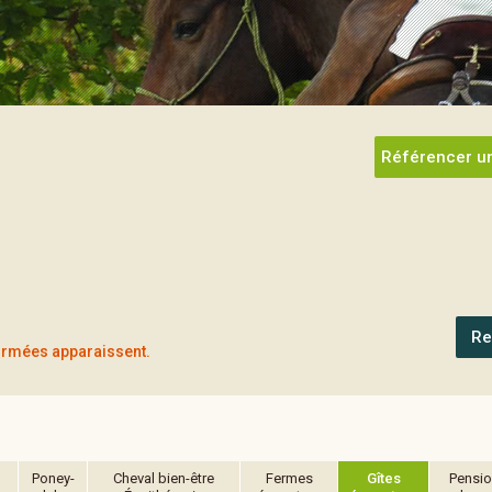
Référencer un
Re
firmées apparaissent.
Poney-
Cheval bien-être
Fermes
Gîtes
Pensi