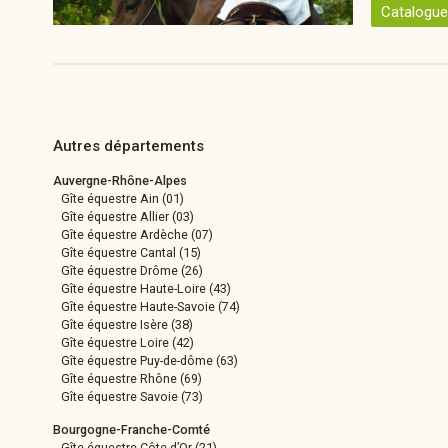
Catalogu
Autres départements
Auvergne-Rhône-Alpes
Gîte équestre Ain (01)
Gîte équestre Allier (03)
Gîte équestre Ardèche (07)
Gîte équestre Cantal (15)
Gîte équestre Drôme (26)
Gîte équestre Haute-Loire (43)
Gîte équestre Haute-Savoie (74)
Gîte équestre Isère (38)
Gîte équestre Loire (42)
Gîte équestre Puy-de-dôme (63)
Gîte équestre Rhône (69)
Gîte équestre Savoie (73)
Bourgogne-Franche-Comté
Gîte équestre Côte-d’Or (21)