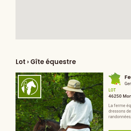
Lot
› Gîte équestre
Fe
Ge
LOT
46250 Mon
La ferme équ
dressons de
randonnées, 