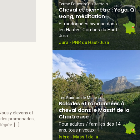
Ferme Équestre du Berbois
Cheval et bien-être : Yoga, Qi
Gong, méditation
Et randonnées bivouac dans
les Hautes-Combes du Haut-
Jura
Jura - PNR du Haut-Jura
Les Randos de Marie Lou
Balades et randonnées à
cheval dans le Massif de la
 Nous y élevons et
Chartreuse
s des promenades,
Pour adultes / familles dès 14
légiée. […]
ans, tous niveaux
Isère - Massif de la