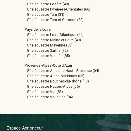
Gîte équestre Lozère (48)
Gîte équestre Pyrénées-Orientales (66)
Gîte équestre Tarn (81)
Gîte équestre Tarn-et-Garonne (82)
Pays de la Loire
Gîte équestre Loire-Atlantique (44)
Gîte équestre Maine-et-Loire (49)
Gîte équestre Mayenne (53)
Gîte équestre Sarthe (72)
Gîte équestre Vendée (85)
Provence-Alpes-Côte d'Azur
Gîte équestre Alpes de Haute-Provence (04)
Gîte équestre Alpes-Maritimes (06)
Gîte équestre Bouches-du-Rhône (13)
Gîte équestre Hautes-Alpes (05)
Gîte équestre Var (83)
Gîte équestre Vaucluse (84)
Espace Annonceur