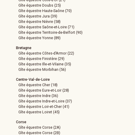
Gîte équestre Doubs (25)
Gîte équestre Haute-Saône (70)
Gîte équestre Jura (39)
Gîte équestre Nièvre (58)
Gîte équestre Saône-et-Loire (71)
Gîte équestre Territoire-de-Belfort (90)
Gîte équestre Yonne (89)
Bretagne
Gîte équestre Côtes-d’Armor (22)
Gîte équestre Finistère (29)
Gîte équestre Ille-et-Vilaine (35)
Gîte équestre Morbihan (56)
Centre-Val-de-Loire
Gîte équestre Cher (18)
Gîte équestre Eure-et-Loir (28)
Gîte équestre Indre (36)
Gîte équestre Indre-et-Loire (37)
Gîte équestre Loir-et-Cher (41)
Gîte équestre Loiret (45)
Corse
Gîte équestre Corse (2A)
Gîte équestre Corse (2B)