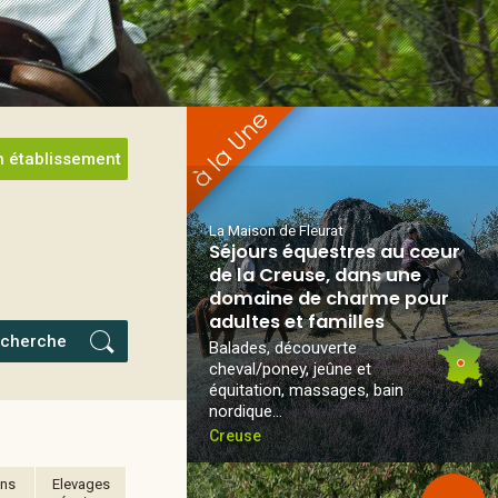
 établissement
La Maison de Fleurat
Séjours équestres au cœur
de la Creuse, dans une
domaine de charme pour
adultes et familles
cherche
Balades, découverte
cheval/poney, jeûne et
équitation, massages, bain
nordique...
Creuse
ons
Elevages