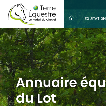
Annuaire équestre
du Lot
Gîte équestre
ÉQUITATION
Annuaire équ
du Lot