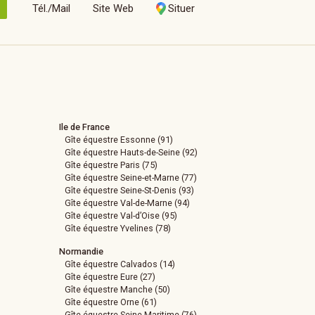
e
Tél./Mail
Site Web
Situer
Ile de France
Gîte équestre Essonne (91)
Gîte équestre Hauts-de-Seine (92)
Gîte équestre Paris (75)
Gîte équestre Seine-et-Marne (77)
Gîte équestre Seine-St-Denis (93)
Gîte équestre Val-de-Marne (94)
Gîte équestre Val-d’Oise (95)
Gîte équestre Yvelines (78)
Normandie
Gîte équestre Calvados (14)
Gîte équestre Eure (27)
Gîte équestre Manche (50)
Gîte équestre Orne (61)
Gîte équestre Seine-Maritime (76)