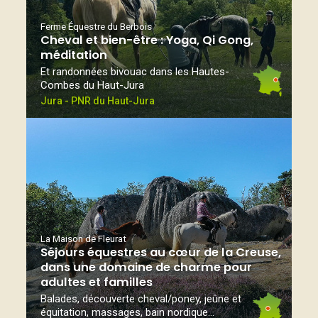
Ferme Équestre du Berbois
Cheval et bien-être : Yoga, Qi Gong,
méditation
Et randonnées bivouac dans les Hautes-
Combes du Haut-Jura
Jura - PNR du Haut-Jura
La Maison de Fleurat
Séjours équestres au cœur de la Creuse,
dans une domaine de charme pour
adultes et familles
Balades, découverte cheval/poney, jeûne et
équitation, massages, bain nordique...