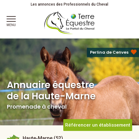
Annuaire équestre
Les annonces des Professionnels du Cheval
de la Haute-Marne
Promenade à cheval
MENU
Perlina de Cenves
Annuaire équestre
de la Haute-Marne
Promenade à cheval
Référencer un établissement
Haute-Marne (52)