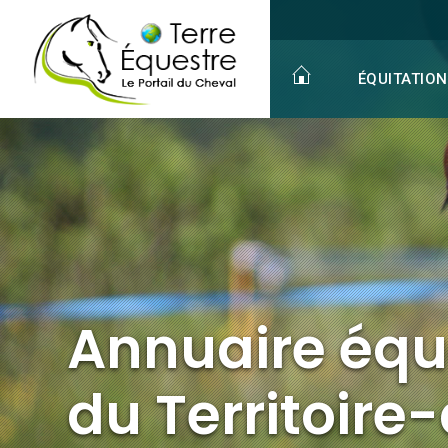
Annuaire équestre
du Territoire-de-Belfort
Promenade à cheval
ÉQUITATION
Annuaire équ
du Territoire