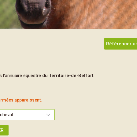
Référencer un
s l'annuaire équestre
du Territoire-de-Belfort
firmées apparaissent.
ER
Re