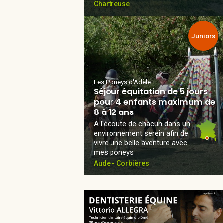
Chartreuse
Juniors
Les Poneys d'Adèle
Séjour équitation de 5 jours
pour 4 enfants maximum de
8 à 12 ans
A l'écoute de chacun dans un
environnement serein afin de
vivre une belle aventure avec
mes poneys
Aude - Corbières