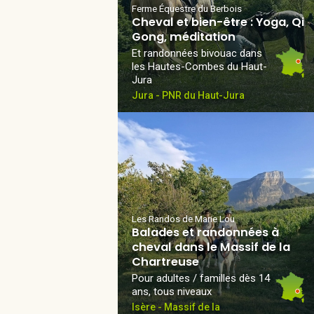
Ferme Équestre du Berbois
Cheval et bien-être : Yoga, Qi
Gong, méditation
Et randonnées bivouac dans
les Hautes-Combes du Haut-
Jura
Jura - PNR du Haut-Jura
Les Randos de Marie Lou
Balades et randonnées à
cheval dans le Massif de la
Chartreuse
Pour adultes / familles dès 14
ans, tous niveaux
Isère - Massif de la