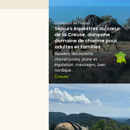
La Maison de Fleurat
Séjours équestres au cœur
de la Creuse, dans une
domaine de charme pour
adultes et familles
Balades, découverte
cheval/poney, jeûne et
équitation, massages, bain
nordique...
Creuse