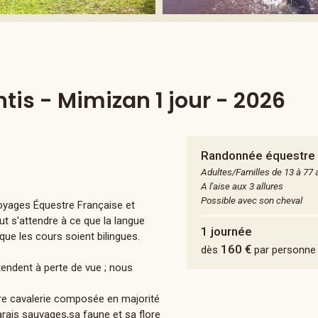
is - Mimizan 1 jour - 2026
Randonnée équestre
Adultes/Familles de 13 à 77 
A l'aise aux 3 allures
Possible avec son cheval
yages Équestre Française et
ut s'attendre à ce que la langue
1 journée
que les cours soient bilingues.
160 €
dès
par personne
tendent à perte de vue ; nous
re cavalerie composée en majorité
arais sauvages,sa faune et sa flore