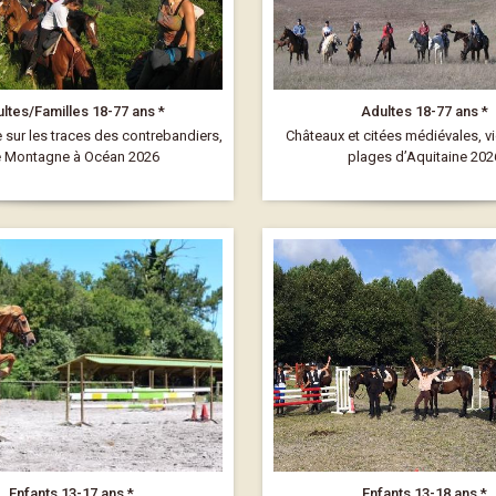
ltes/Familles 18-77 ans *
Adultes 18-77 ans *
sur les traces des contrebandiers,
Châteaux et citées médiévales, v
 Montagne à Océan 2026
plages d’Aquitaine 202
Enfants 13-17 ans *
Enfants 13-18 ans *