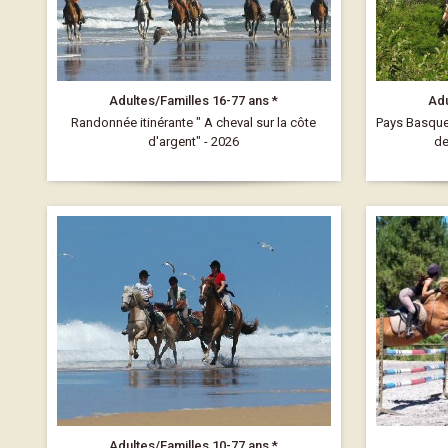
Adultes/Familles 16-77 ans *
Adu
Randonnée itinérante " A cheval sur la côte
Pays Basque 
d'argent" - 2026
de
Adultes/Familles 10-77 ans *