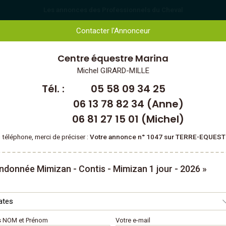
Les annonces des Professionnels du Cheval
Contacter l'Annonceur
 & TOURISME ÉQUESTRE
CHEVAUX & CAVALIERS
Centre équestre
Marina
tlantique Landaise
Michel GIRARD-MILLE
Tél. :
05 58 09 34 25
06 13 78 82 34 (Anne)
06 81 27 15 01 (Michel)
 téléphone, merci de préciser :
Votre annonce n° 1047 sur TERRE-EQUES
ndonnée Mimizan - Contis - Mimizan 1 jour - 2026 »
 NOM et Prénom
Votre e-mail