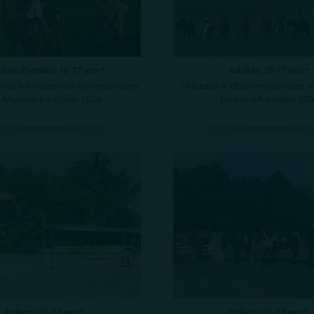
ltes/Familles 18-77 ans *
Adultes 18-77 ans *
sur les traces des contrebandiers,
Châteaux et citées médiévales, v
 Montagne à Océan 2026
plages d’Aquitaine 202
Enfants 13-17 ans *
Enfants 13-18 ans *