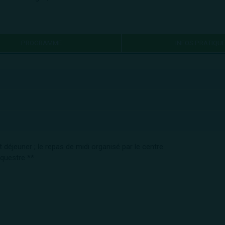
PROGRAMME
INFOS PRATIQU
 déjeuner ; le repas de midi organisé par le centre
Équestre **