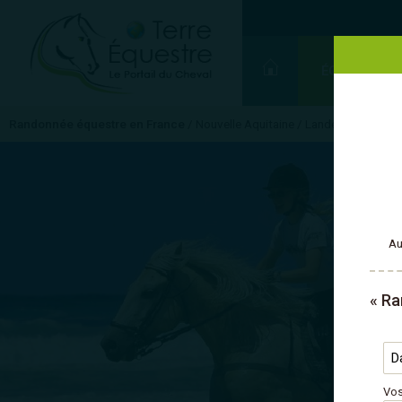
ÉQUITATION
Randonnée équestre en France
/
Nouvelle Aquitaine
/
Landes
/
※ Côte A
Au
« Ra
Vos