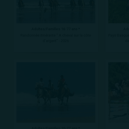
Adultes/Familles 16-77 ans *
Adu
Randonnée itinérante " A cheval sur la côte
Pays Basque 
d'argent" - 2026
de
Adultes/Familles 10-77 ans *