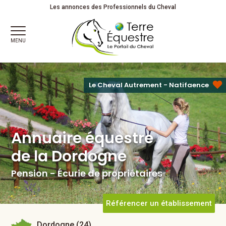
Annuaire équestre
Les annonces des Professionnels du Cheval
de la Dordogne
Pension - Écurie de propriétaires
MENU
Le Cheval Autrement - Natifaence
Annuaire équestre
de la Dordogne
Pension - Écurie de propriétaires
Référencer un établissement
Dordogne (24)