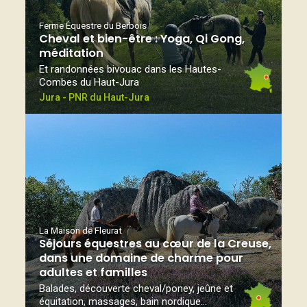
Ferme Équestre du Berbois
Cheval et bien-être : Yoga, Qi Gong,
méditation
Et randonnées bivouac dans les Hautes-
Combes du Haut-Jura
Jura - PNR du Haut-Jura
La Maison de Fleurat
Séjours équestres au cœur de la Creuse,
dans une domaine de charme pour
adultes et familles
Balades, découverte cheval/poney, jeûne et
équitation, massages, bain nordique...