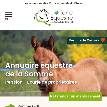
Annuaire équestre
Les annonces des Professionnels du Cheval
de la Somme
Pension - Écurie de propriétaires
MENU
Perlina de Cenves
Annuaire équestre
de la Somme
Pension - Écurie de propriétaires
Référencer un établissement
Somme (80)