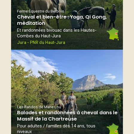
Ferme Équestre du Berbois
Cheval et bien-être : Yoga, Qi Gong,
méditation
Et randonnées bivouac dans les Hautes-
Combes du Haut-Jura
Jura - PNR du Haut-Jura
Les Randos de Marie Lou
Balades et randonnées à cheval dans le
Massif de la Chartreuse
Pour adultes / familles dès 14 ans, tous
niveaux