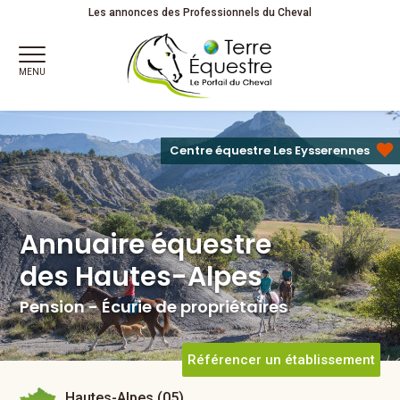
Annuaire équestre
Les annonces des Professionnels du Cheval
des Hautes-Alpes
Pension - Écurie de propriétaires
MENU
Centre équestre Les Eysserennes
Annuaire équestre
des Hautes-Alpes
Pension - Écurie de propriétaires
Référencer un établissement
Hautes-Alpes (05)