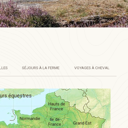
LLES
SÉJOURS
À LA FERME
VOYAGES
À CHEVAL
urs équestres
Hauts de
France
Normandie
Ile de
Grand Est
France