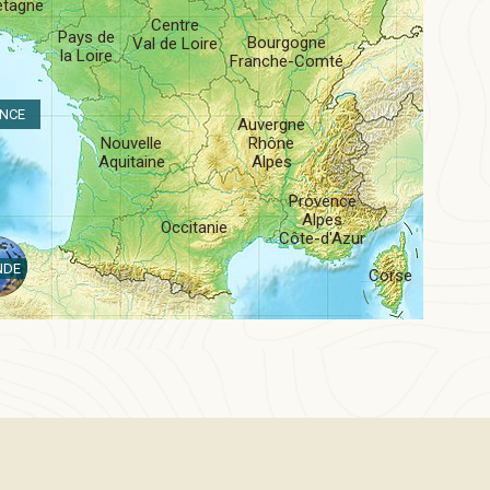
etagne
Centre
Pays de
Bourgogne
Val de Loire
la Loire
Franche-Comté
NCE
Auvergne
Nouvelle
Rhône
Aquitaine
Alpes
Provence
Alpes
Occitanie
Côte-d'Azur
NDE
Corse