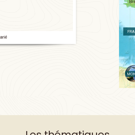
Br
FRA
arié
MO
Les thématiques